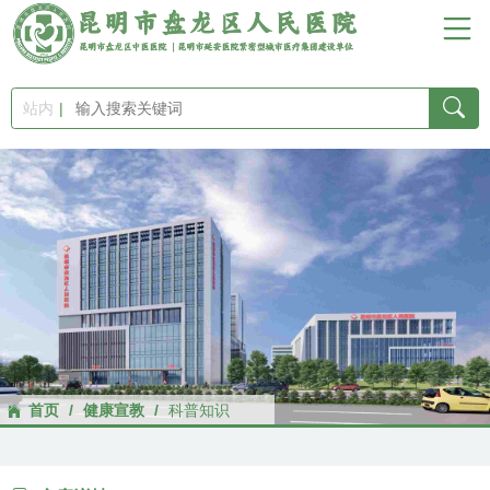
首
页
站内
医
院
概
况
新
首页
/
健康宣教
/
科普知识
闻
中