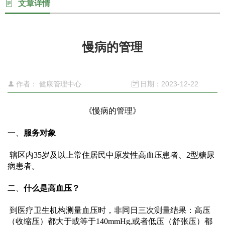
文章详情
心
慢病的管理
党
建
作者： 健康管理中心
日期：2023-12-22
工
《慢病的管理》
作
一、
服务对象
 辖区内
35岁及以上常住居民中原发性高血压患者、2型糖尿
就
病患者。
医
二、
什么是高血压？
指
 到医疗卫生机构测量血压时，非同日三次测量结果：高压
（收缩压）都大于或等于
140mmHg,或者低压（舒张压）都