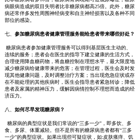
院
病眼病造成的双目失明者比非糖尿病都高25倍。此外，糖尿
病还常伴多发性周围神经病变和自主神经损害以及各种不同
务
部位的感染。
七、
参加糖尿病患者健康管理服务能给患者带来哪些好处？
公
 糖尿病患者参加健康管理服务可以得到基层医生主动的、
开
连续的服务；患者会在医生的指导下建立健康的生活方式，
合理使用降血糖药物，将血糖控制在理想水平，最大限度地
减少糖尿病给健康带来的危害；在管理过程，医生会及时发
护
现其他健康问题，及时调整治疗方案；当出现危急症状或存
在不能处理的其他疾病时，医生会指导患者紧急转诊；降低
理
患者及家属的精神压力，缓解因病情控制不理想而造成的经
济压力。
园
八、
如何尽早发现糖尿病？
地
  糖尿病的典型症状是我们常说的
“三多一少”，即多饮、多
食、多尿、体重减轻。但不是所有的糖尿病患者都有“三多
投
一少”的典型症状。如果出现些可疑症状，如:皮肤瘙痒
、
饥