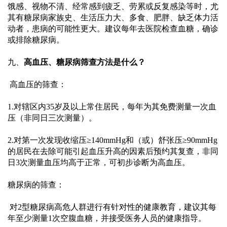
饿感、视物不清、经常感到疲乏、劳累或反复感染等时，尤
诉
其有糖尿病家族史、生活压力大、多食、肥胖、缺乏体力活
动者，患病的可能性更大。建议每年去医院检查血糖，确诊
或排除糖尿病。
建
九、
高血压、糖尿病筛查方法是什么？
议
 高血压的筛查：
1.对辖区内35岁及以上常住居民，每年为其免费测量一次血
压（非同日三次测量）。
2.对第一次发现收缩压≥140mmHg和（或）舒张压≥90mmHg
的居民在去除可能引起血压升高的因素后预约其复查，非同
日3次测量血压均高于正常，可初步诊断为高血压。
糖尿病的筛查：
 对
2型糖尿病高危人群进行有针对性的健康教育，建议其每
年至少测量1次空腹血糖，并接受医务人员的健康指导。