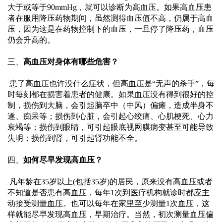
大于或等于90mmHg，就可以诊断为高血压。如果高血压患
南
者在服用降压药物期间，虽然测得血压值不高，仍属于高血
压，因为这是在药物控制下的血压，一旦停了降压药，血压
科
仍会升高的。
室
三、
高血压对身体有哪些危害？
 患了高血压也许没什么症状，但高血压是
“无声的杀手”，每
介
时每刻都在损害着患者的健康。如果血压没有得到很好的控
制，损伤到大脑，会引起脑卒中（中风）偏瘫，造成半身不
绍
遂、痴呆等；损伤到心脏，会引起心绞痛、心肌梗死、心力
衰竭等；损伤到眼睛，可引起眼底视网膜病变甚至可能导致
失明；损伤到肾，可引起肾功能不全。
医
四、
如何尽早发现高血压？
务
 凡年龄在
35岁以上(包括35岁)的居民，原来没有高血压或者
工
不知道是否患有高血压，每年1次到医疗机构就诊时都应主
动接受测量血压。也可以每年在家里至少测量1次血压，这
样就能尽早发现高血压，早期治疗。当然，初次测量血压偏
作