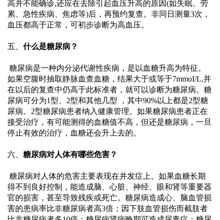
高并不能确诊,还应在去除引起血压升高的原因(如失眠、劳
累、急性疾病、焦虑等)后，再预约复查。非同日测量3次，
健
血压都高于正常，可初步诊断为高血压。
康
五、
什么是糖尿病？
 糖尿病是一种内分泌代谢性疾病，是以血糖升高为特征。
宣
如果空腹时抽取静脉血查血糖，结果大于或等于
7mmoI/L,并
在以后的复查中仍高于此标准者，就可以诊断为糖尿病。糖
教
尿病可分为1型、2型和其他几型 ，其中90%以上都是2型糖
尿病。2型糖尿病患者纳入健康管理。如果糖尿病患者正在
接受治疗，有可能测得的血糖值不高，但还是糖尿病，一旦
科
停止有效的治疗，血糖还会升上去的。
研
六、
糖尿病对人体有哪些危害？
教
 糖尿病对人体的危害主要表现在并发症上。如果血糖长期
得不到良好控制，能造成脑、心脏、神经、眼和肾等重要器
官的损害，甚至导致残疾或死亡。糖尿病造成心、脑血管损
学
害的患病率比非糖尿病者高
3倍；因下肢血管损伤而截肢者
比非糖尿病者多10倍；糖尿病肾病晚期可造成尿毒症；糖尿