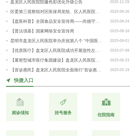
盘龙区人民医院院徽色彩优化升级公告
2025-12-29
11:19:34
南
区委第三巡察组对区医保局党组、区人民医院党委巡察“回头看”工作动员会召开
2025-09-26
16:12:31
科
【盘医科普】全国食品安全宣传周——尚德守法 共享食安
2025-09-24
08:35:08
【普法强基】国家网络安全宣传周
2025-09-18
09:54:07
室
昆明市盘龙区人民医院举办庆祝第八个 “中国医师节”主题大会
2025-09-01
14:51:42
【优质医疗】盘龙区人民医院成功开展急性左心衰应急演练 筑牢患者安全防线
2025-07-09
17:24:51
介
【紧密型城市医疗集团建设】盘龙区人民医院泌尿外科技术新突破—经皮肾镜（PCNL）技术开展
2025-06-23
08:26:31
绍
【首诊惠民】盘龙区人民医院全面推行“首诊惠民行”服务模式
2025-05-19
10:40:14
16:17:54
快捷入口
医
务
就诊须知
挂号服务
住院指南
工
作