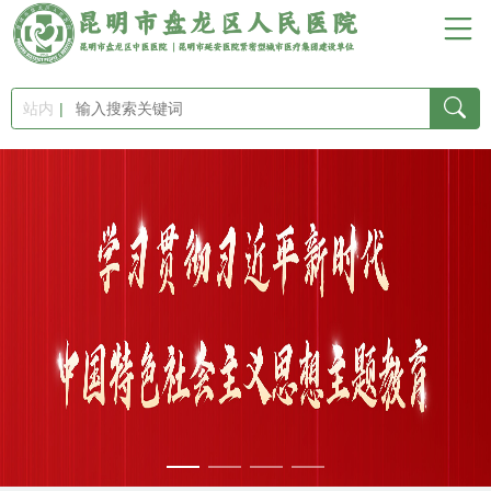
首
页
站内
医
院
概
况
新
闻
中