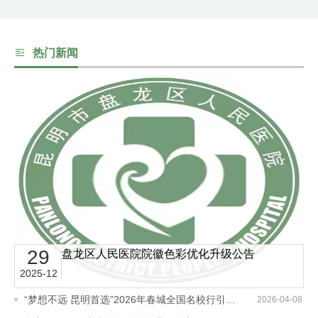
心
热门新闻
党
建
工
作
就
29
引
盘龙区人民医院院徽色彩优化升级公告
医
2025-12
2
指
“梦想不远 昆明首选”2026年春城全国名校行引才活动
2026-04-08