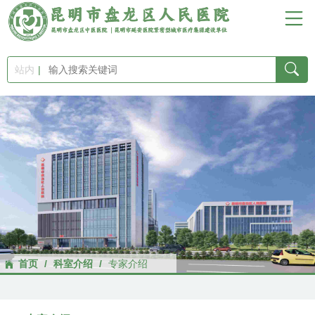
首
页
站内
医
院
概
况
新
首页
/
科室介绍
/
专家介绍
闻
中