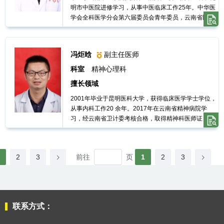
明市中医院进修学习，从事中医临床工作25年。中华医
诉
学会全科医学分会第六届委员会青年委员，云南省医师
学会《全科医师》分会第一届委员会委员、常委；盘龙
区第八、九届政协委员；2016年4月当选为省中医药学
建
会中医药文化与信息建设专业委员会委员、云南省第四
冯炬晗
副主任医师
届优秀青年中医、2020年授予盘龙区第二届“盘龙英
议
才”。
科室
精神心理科
擅长领域
2001年毕业于昆明医科大学，获得临床医学学士学位，
从事内科工作20 余年。2017年在云南省精神病院学
习，经云南省卫计委考核合格，取得精神科医师证，对
抑郁症，精神分裂，睡眠障碍以及常见内科疾病有一定
诊治经验。
前往
页
2
3
1
2
3
联系方式：