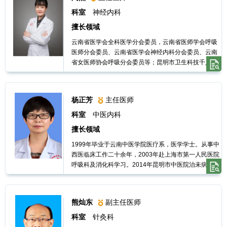
科室
神经内科
健
擅长领域
云南省医学会全科医学分会委员，云南省医师学会呼吸
康
医师分会委员、云南省医学会神经内科分会委员、云南
省女医师协会呼吸分会委员等；昆明市卫生科技千人计
宣
划培养人才。
教
杨正芳
主任医师
科室
中医内科
科
擅长领域
1999年毕业于云南中医学院医疗系，医学学士。从事中
研
西医临床工作二十余年，2003年赴上海市第一人民医院
呼吸科及消化科学习。2014年昆明市中医院治未病科、
中医专家门诊进修，师承姚氏医学第七代主要传承人徐
教
涟主任。2020年至云南省中医院肿瘤科进修学习。对内
科、妇科、儿科常见病、多发病中西医诊治有丰富经
熊灿东
副主任医师
学
验。
科室
针灸科