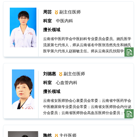
会心脑同治分会委员，昆明市医学会血液分会委员，
南
2023年被授予盘龙区学科带头人。
周芸
副主任医师
科室
中医内科
科
擅长领域
室
云南省中医药学会中医妇科专业委员会委员。姚氏医学
流派第七代传人，师从云南省名中医张浩然先生和姚氏
医学第六代传人赵丽敏主任。师从云南吴氏扶阳学术流
介
派第四代传人张春主任。擅用温阳扶正法和“治未病”理
论调节人体免疫力及调整亚健康状态。
绍
刘德惠
副主任医师
科室
心血管内科
医
擅长领域
云南省女医师协会心衰委员会常委；云南省中医药学会
务
中医糖尿病专业委员会常委；云南省女医师协会内分泌
分会委员；云南省医师协会高血压医师分会委员；中国
工
心脏联盟心血管疾病预防与康复专业委员会云南联盟委
员会常委
作
陶然
主任医师