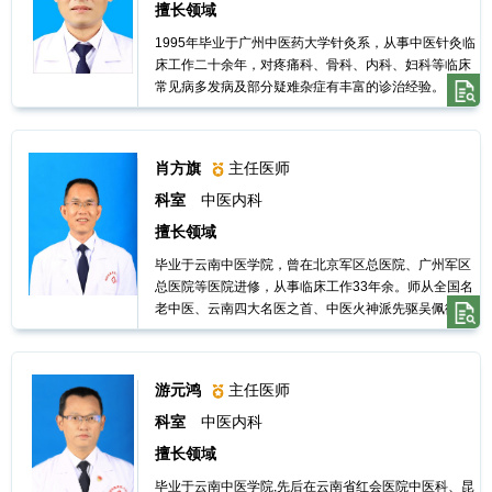
擅长领域
院
1995年毕业于广州中医药大学针灸系，从事中医针灸临
床工作二十余年，对疼痛科、骨科、内科、妇科等临床
务
常见病多发病及部分疑难杂症有丰富的诊治经验。
公
肖方旗
主任医师
开
科室
中医内科
擅长领域
护
毕业于云南中医学院，曾在北京军区总医院、广州军区
总医院等医院进修，从事临床工作33年余。师从全国名
理
老中医、云南四大名医之首、中医火神派先驱吴佩衡-吴
附子嫡孙吴荣祖主任医师，吴荣祖全国名老中医《扶阳
薪火--弟子医案选》编委。推崇吴氏医学“脾肾双补，先
园
后天并固”的学术思想。 “固护阳气”与经筋“解结法”结
游元鸿
主任医师
合，治疗许多难治之病。根据经筋原理，自行改进、采
地
用不需麻醉的“经筋针”代替“经筋刀”治疗。先后到北京、
科室
中医内科
广州等地进修学习。
擅长领域
投
毕业于云南中医学院,先后在云南省红会医院中医科、昆