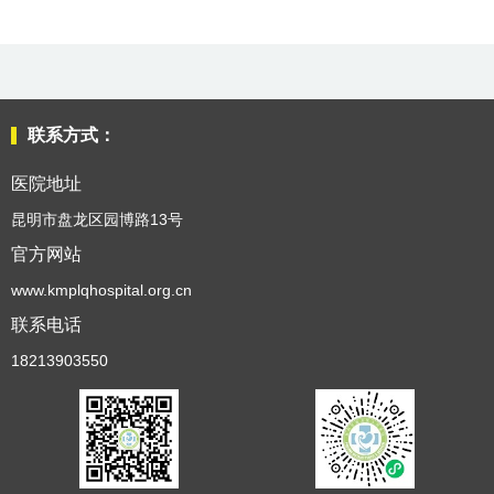
南
科
室
联系方式：
医院地址
介
昆明市盘龙区园博路13号
绍
官方网站
www.kmplqhospital.org.cn
医
联系电话
18213903550
务
工
作