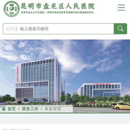
首
页
站内
医
院
概
况
新
首页
/
医务工作
/
医务管理
闻
中