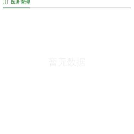
医务管理
心
党
建
暂无数据
工
作
就
医
指