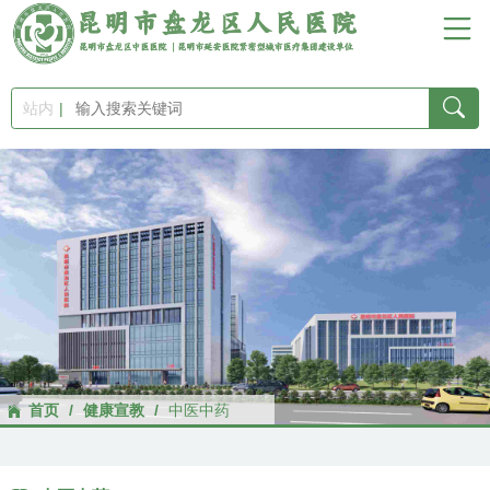
首
页
站内
医
院
概
况
新
首页
/
健康宣教
/
中医中药
闻
中