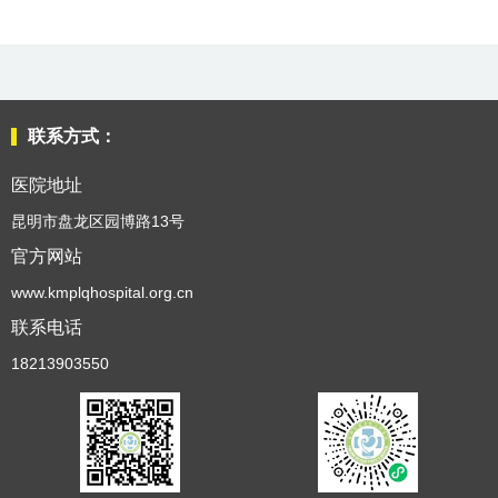
南
科
室
联系方式：
医院地址
介
昆明市盘龙区园博路13号
绍
官方网站
www.kmplqhospital.org.cn
医
联系电话
18213903550
务
工
作