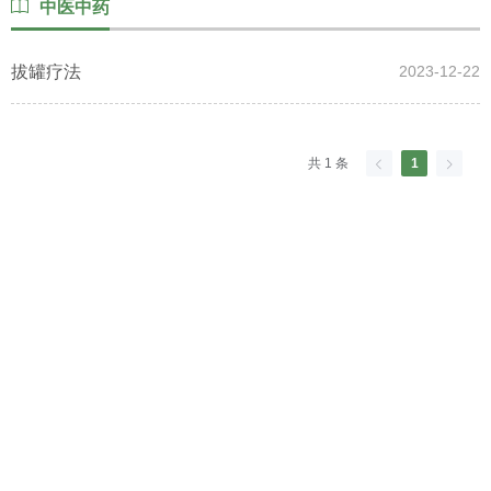
中医中药
心
拔罐疗法
2023-12-22
党
共 1 条
1
建
工
作
就
医
指