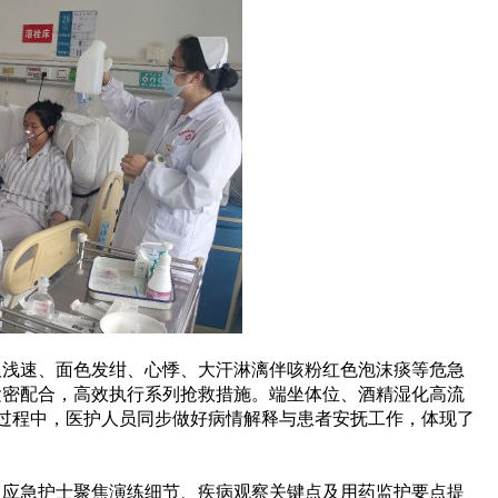
吸浅速、面色发绀、心悸、大汗淋漓伴咳粉红色泡沫痰等危急
紧密配合，高效执行系列抢救措施
。
端坐体位、酒精湿化高流
过程中，医护人员同步做好病情解释与患者安抚工作，体现了
及应急护士聚焦演练细节、疾病观察关键点及用药监护要点提