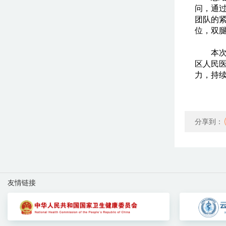
问，通
团队的
位，双
本
区人民
力，持
分享到：
友情链接