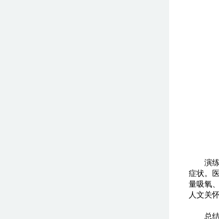
演
症状。
量吸氧
人文关
总