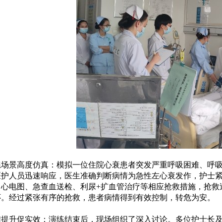
练场景高度仿真：模拟一位住院心衰患者突发严重呼吸困难、呼
医护人员迅速响应，医生准确判断病情
为
急性左心衰
发作
，护士
、心电图、急查血送检、利尿
+扩血管治疗等相应抢救措施，
抢救
怀。经过紧张有序的抢救，患者病情得到有效控制，转危为安。
结提升促实效：演练结束后，现场组织了深入讨论。多位护士长