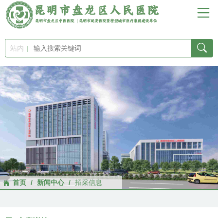
首
页
站内
医
院
概
况
新
首页
/
新闻中心
/
招采信息
闻
中