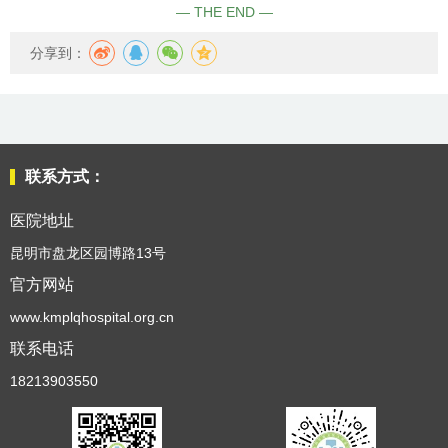
— THE END —
健
分享到：
康
宣
联系方式：
教
医院地址
科
昆明市盘龙区园博路13号
官方网站
研
www.kmplqhospital.org.cn
联系电话
教
18213903550
学